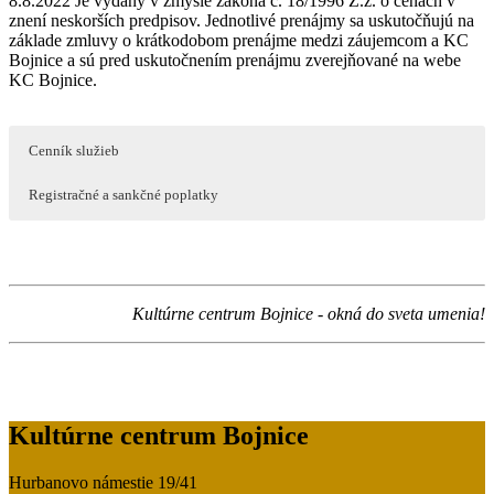
8.8.2022 Je vydaný v zmysle zákona č. 18/1996 Z.z. o cenách v
znení neskorších predpisov. Jednotlivé prenájmy sa uskutočňujú na
základe zmluvy o krátkodobom prenájme medzi záujemcom a KC
Bojnice a sú pred uskutočnením prenájmu zverejňované na webe
KC Bojnice.
Cenník služieb
Registračné a sankčné poplatky
Kultúrne centrum Bojnice - okná do sveta umenia!
Kultúrne centrum Bojnice
Hurbanovo námestie 19/41