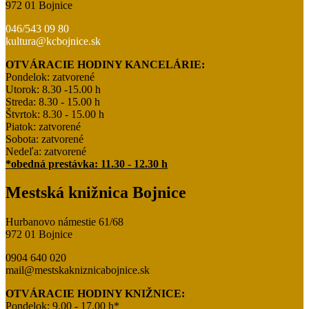
972 01 Bojnice
046/543 09 80
kultura@kcbojnice.sk
OTVÁRACIE HODINY KANCELÁRIE:
Pondelok: zatvorené
Utorok: 8.30 -15.00 h
Streda: 8.30 - 15.00 h
Štvrtok: 8.30 - 15.00 h
Piatok: zatvorené
Sobota: zatvorené
Nedeľa: zatvorené
*obedná prestávka: 11.30 - 12.30 h
Mestská knižnica Bojnice
Hurbanovo námestie 61/68
972 01 Bojnice
0904 640 020
mail@mestskakniznicabojnice.sk
OTVÁRACIE HODINY KNIŽNICE:
Pondelok: 9.00 - 17.00 h*