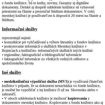
z fondu knižnice. Sú to knihy, noviny, časopisy aj digitálne
dokumenty. Detské aj dospelé oddelenie knižnice sú vybavené
priestormi na čítanie a prezenčné štúdium dokumentov. V celej
mestskej knižnici je používateľom k dispozícii 20 miest na čítanie a
štúdium.
Informačné služby
reprezentujú najmä:
• konzultácie pri vyhľadávaní a výbere literatúry z fondov knižnice
• poskytovanie informácií o službách Mestskej knižnice v
Bojniciach a knižnično- informačných službách iných knižníc
• regionálne, faktografické a bibliografické informácie
• faktografické informácie zo všetkých vedných odborov a
spoločenského života
Iné služby
•
medziknižničná výpožičná služba (MVS)
je využívaná čitateľmi
knižnice v prípade, že sa dokument nenachádza vo fonde knižnice,
je možné ho vypožičať z inj knižnice či už na Slovensku alebo v
zahraničí.
• V oboch oddeleniach knižnice je možnosť
kopírovania
z
dokumentov mestskej knižnice. Kopírovanie z fondu knižnice ako aj