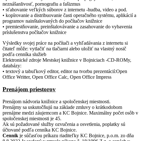
neznášanlivosť, pornografiu a fašizmus
• sťahovanie veľkých súborov z internetu -hudba, video a pod.
• kopírovanie a distribuovanie časti operačného systému, aplikácií a
programov nainštalovaných do počítačov knižnice
• premiestňovanie, preinštalovávanie a zasahovanie do vybavenia
príslušenstva počítačov knižnice
Výsledky svojej práce na počítači a vyhľadávania z internetu si
čitateľ môže: vytlačiť na tlačiarni alebo uložiť na vlastný nosič
podľa cenníka služieb
Elektronické zdroje Mestskej knižnice v Bojniciach -CD-ROMy,
databázy:
• textový a tabuľkový editor, editor na tvorbu prezentácií:Open
Office Writter, Open Office Calc, Open Office Impress
Prenájom priestorov
Prenájom nádvoria knižnice a spoločenskej miestnosti.
Prenájmy sa uskutočňujú na základe zmluvy o krátkodobom
prenájme medzi záujemcom a KC Bojnice. Maximálny počet osôb v
spoločenskej miestnosti je 45.
Ak sú požadované služby ozvučenia a osvetlenia, poplatky sú
účtované podľa cenníka KC Bojnice.
Cenník
je súčasťou príkazu riaditeľky KC Bojnice, p.o.m. zo dňa