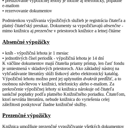
• predlžovanie výpožičnej lehoty je možné aj telefonicky, prípadne
e-mailom
• rezervovanie dokumentov
Podmienkou využívania výpožičných služieb je registrácia čitateľa a
platný čitateľský preukaz. Dokumenty sa vypožičiavajú
absenčne
-
mimo knižnicu aj
prezenčne
v priestoroch knižnice a letnej čitárne
Absenčné výpožičky
• kníh - výpožičná lehota je 1 mesiac
• jednotlivých čísel periodík - výpožičná lehota je 14 dní
K väčšine dokumentov majú čitatelia priamy prístup, len časť fondu
je umiestnená v skladových priestoroch. Ako základný nástroj na
vyhľadávanie literatúry slúži lístkový alebo elektronický katalóg.
Výpožičnú lehotu možno pred jej uplynutím
dvakrát
predĺžiť, a to
osobnou návštevou v knižnici, telefonicky alebo e-mailom. Za
prekročenie výpožičnej lehoty si knižnica nárokuje od čitateľa
sankčné poplatky podľa platného Knižničného poriadku. Čitateľom,
ktorí nevrátia literatúru, nebude knižnica do vyriešenia celej
záležitosti poskytovať žiadne knižničné služby.
Prezenčné výpožičky
Knižnica umožňuje prezenčné vypožičivanie všetkých dokumentov