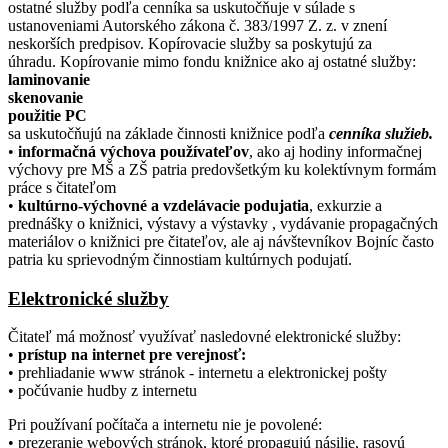
ostatné služby podľa cenníka sa uskutočňuje v súlade s
ustanoveniami Autorského zákona č. 383/1997 Z. z. v znení
neskorších predpisov. Kopírovacie služby sa poskytujú za
úhradu. Kopírovanie mimo fondu knižnice ako aj ostatné služby:
laminovanie
skenovanie
použitie PC
sa uskutočňujú na základe činnosti knižnice podľa
cenníka služieb.
•
informačná výchova používateľov
, ako aj hodiny informačnej
výchovy pre MŠ a ZŠ patria predovšetkým ku kolektívnym formám
práce s čitateľom
•
kultúrno-výchovné a vzdelávacie podujatia
, exkurzie a
prednášky o knižnici, výstavy a výstavky , vydávanie propagačných
materiálov o knižnici pre čitateľov, ale aj návštevníkov Bojníc často
patria ku sprievodným činnostiam kultúrnych podujatí.
Elektronické služby
Čitateľ má možnosť využívať nasledovné elektronické služby:
•
prístup na internet pre verejnosť:
• prehliadanie www stránok - internetu a elektronickej pošty
• počúvanie hudby z internetu
Pri používaní počítača a internetu nie je povolené:
• prezeranie webových stránok, ktoré propagujú násilie, rasovú