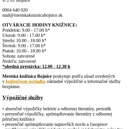
972 01 Bojnice
0904 640 020
mail@mestskakniznicabojnice.sk
OTVÁRACIE HODINY KNIŽNICE:
Pondelok: 9.00 - 17.00 h*
Utorok: 9.00 - 17.00 h*
Streda: 10.00 - 18.00 h*
Štvrtok: 9.00 - 17.00 h*
Piatok: 10.00 - 18.00 h*
Sobota: zatvorené
Nedeľa: zatvorené
*obedná prestávka: 12.00 - 12.30 h
Mestská knižnica Bojnice
poskytuje podľa zásad uvedených
v
knižničnom poriadku
základné výpožičné a informačné služby
bezplatne.
Výpožičné služby
• absenčné výpožičky beletrie a odbornej literatúry, periodík
• prezenčné výpožičky, sprístupňovanie literatúry z odbornej
príručnej knižnice
• prezenčné sprístupňovanie najnovších novín a časopisov