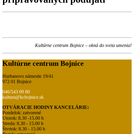
Kultúrne centrum Bojnice – okná do sveta umenia!
Kultúrne centrum Bojnice
Hurbanovo námestie 19/41
972 01 Bojnice
046/543 09 80
kultura@kcbojnice.sk
OTVÁRACIE HODINY KANCELÁRIE:
Pondelok: zatvorené
Utorok: 8.30 -15.00 h
Streda: 8.30 - 15.00 h
Štvrtok: 8.30 - 15.00 h