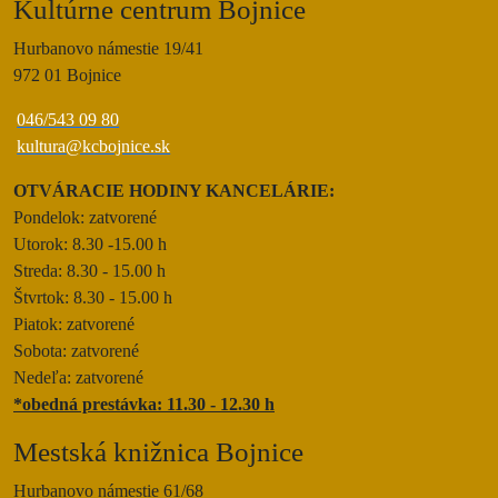
2023
Kultúrne centrum Bojnice
2025
2025
Hurbanovo námestie 19/41
2022
972 01 Bojnice
2024
2024
046/543 09 80
2021
kultura@kcbojnice.sk
2023
2023
OTVÁRACIE HODINY KANCELÁRIE:
2020
Pondelok: zatvorené
2022
2022
Utorok: 8.30 -15.00 h
2019
Streda: 8.30 - 15.00 h
2021
2021
Štvrtok: 8.30 - 15.00 h
Piatok: zatvorené
2018
Sobota: zatvorené
2020
2020
Nedeľa: zatvorené
*obedná prestávka: 11.30 - 12.30 h
2019
2019
Mestská knižnica Bojnice
Hurbanovo námestie 61/68
2018
2018