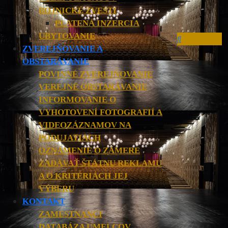
BOJNICKÉ ZVESTI
PLATENÁ INZERCIA
UBYTOVANIE
ZVEREJŇOVANIE A
OBSTARÁVANIE
POVINNÉ ZVEREJŇOVANIE
VEREJNÉ OBSTARÁVANIE
INFORMOVANIE O
VYHOTOVENÍ FOTOGRAFIÍ A
VIDEOZÁZNAMOV NA
PODUJATIACH
OZNÁMENIE O ZÁMERE
ZADÁVAŤ ŠTÁTNU REKLAMU
A O KRITÉRIÁCH JEJ
VÝBERU
KONTAKT
ZAMESTNANCI
DATABÁZA UMELCOV