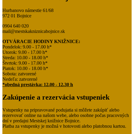
Hurbanovo námestie 61/68
972 01 Bojnice
0904 640 020
mail@mestskakniznicabojnice.sk
OTVÁRACIE HODINY KNIŽNICE:
Pondelok: 9.00 - 17.00 h*
Utorok: 9.00 - 17.00 h*
Streda: 10.00 - 18.00 h*
Štvrtok: 9.00 - 17.00 h*
Piatok: 10.00 - 18.00 h*
Sobota: zatvorené
Nedeľa: zatvorené
*obedná prestávka: 12.00 - 12.30 h
Zakúpenie a rezervácia vstupeniek
Vstupenky na pripravované podujatia si môžete zakúpiť alebo
rezervovať online na našom webe, alebo osobne počas pracovných
dní v predajni Mestskej knižnice Bojnice.
Platba za vstupenky je možná v hotovosti alebo platobnou kartou.