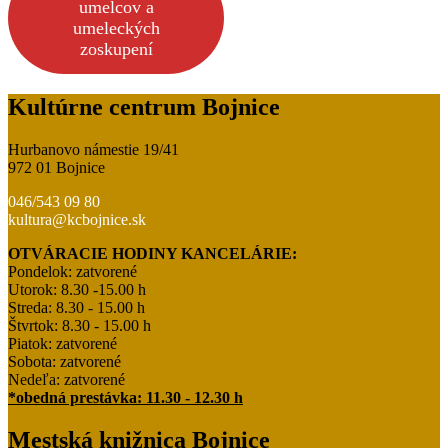
umelcov a
umeleckých
zoskupení
Kultúrne centrum Bojnice
Hurbanovo námestie 19/41
972 01 Bojnice
046/543 09 80
kultura@kcbojnice.sk
OTVÁRACIE HODINY KANCELÁRIE:
Pondelok: zatvorené
Utorok: 8.30 -15.00 h
Streda: 8.30 - 15.00 h
Štvrtok: 8.30 - 15.00 h
Piatok: zatvorené
Sobota: zatvorené
Nedeľa: zatvorené
*obedná prestávka: 11.30 - 12.30 h
Mestská knižnica Bojnice