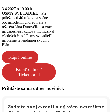
3.4.2027 o 19.00 h
ÔSMY SVETADIEL
- Pri
príležitosti 40 rokov na scéne a
55. narodenín choreografa a
režiséra Jána Ďurovčíka sa vracia
najúspešnejší kultový hit muzikál
všetkých čias "Ôsmy svetadiel”,
na piesne legendárnej skupiny
Elán.
Kúpiť online
Kúpiť online /
Ticketportal
Prihláste sa na odber noviniek
Zadajte svoj e-mail a už vám neunikne