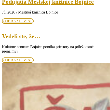
Poduja
Podujatia Mestskej knižnice Bojnice
Mests
Júl 2026 / Mestská knižnica Bojnice
knižni
Bojnic
ZOBRAZIŤ
ZOBRAZIŤ VIAC
VIAC
Vedeli
Vedeli ste, že…
ste,
Kultúrne centrum Bojnice ponúka priestory na príležitostné
že…
prenájmy?
ZOBRAZIŤ
ZOBRAZIŤ VIAC
VIAC