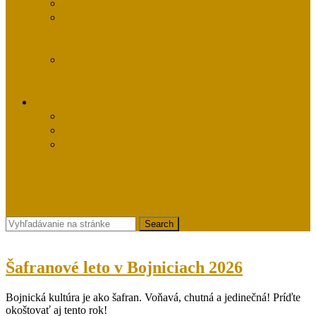
VEREJNÉ OBSTARÁVANIE
INFORMOVANIE O VYHOTOVENÍ
FOTOGRAFIÍ A VIDEOZÁZNAMOV NA
PODUJATIACH
OZNÁMENIE O ZÁMERE ZADÁVAŤ
ŠTÁTNU REKLAMU A O KRITÉRIÁCH JEJ
VÝBERU
KONTAKT
ZAMESTNANCI
DATABÁZA UMELCOV
ZÁSADY SPRACOVANIA OSOBNÝCH
ÚDAJOV – COOKIES
CLOSE
BUTTON
Search
for:
Šafranové
Šafranové leto v Bojniciach 2026
leto
Bojnická kultúra je ako šafran. Voňavá, chutná a jedinečná! Príďte
v
okoštovať aj tento rok!