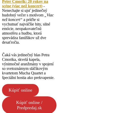
Peter Cmorik: 20 rokov na
scéne (viac než koncert)
-
Nenechajte si ujsť jedinečný
hudobný večer s motívom
„Viac
než koncert“
a príďte si
vychutnať najväčšie hity, silné
emócie, neopakovateľnú
atmosféru a hudbu, ktorá
sprevádza fanúšikov už dve
desaťročia.
Čaká vás jedinečný hlas Petra
Cmorika, skvelá kapela,
výnimočné aranžmány v spojení
so svetoznámym sláčikovým
kvartetom Mucha Quartet a
špeciálni hostia ako prekvapenie.
Kúpiť online
Kúpiť online /
Predpredaj.sk