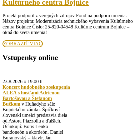
Modernizácia
Kultúrneho centra Bojnice
technického
Projekt podporil z verejných zdrojov Fond na podporu umenia.
vybavenia
Názov projektu: Modernizácia technického vybavenia Kultúrneho
Kultúrneho
centra Bojnice Číslo: 25-820-04548 Kultúrne centrum Bojnice –
okná do sveta umenia!
centra
Bojnice
ZOBRAZIŤ
ZOBRAZIŤ VIAC
VIAC
Vstupenky online
23.8.2026 o 19.00 h
Koncert hudobného zoskupenia
ALEA s hosťami Adrienou
Bartošovou a Štefanom
Bučkom
v Huňadyho sále
Bojnického zámku. Špičkoví
slovenskí umelci predstavia diela
od Astora Piazzollu a ďalších.
Účinkujú: Boris Lenko –
bandoneón a akordeón, Daniel
Buranovský – klavír, Ján