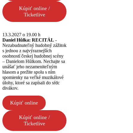
Kúpiť online /
Ticketlive
13.3.2027 o 19.00 h
Daniel Hůlka: RECITÁL
-
Nezabudnuteľný hudobný zážitok
s jednou z najvýraznejších
osobností českej hudobnej scény
– Danielom Hůlkom. Nechajte sa
unášať jeho nezameniteľným
hlasom a prežite spolu s ním
spomienky na veľké muzikálové
úlohy, ktoré sa zapísali do sŕdc
divákov.
Kúpiť online
Kúpiť online /
Ticketlive