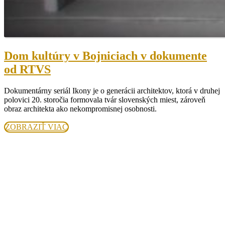
Dom kultúry v Bojniciach v dokumente
Dom
od RTVS
kultúry
Dokumentárny seriál Ikony je o generácii architektov, ktorá v druhej
v
polovici 20. storočia formovala tvár slovenských miest, zároveň
Bojniciach
obraz architekta ako nekompromisnej osobnosti.
v
ZOBRAZIŤ
ZOBRAZIŤ VIAC
dokumente
VIAC
od
RTVS