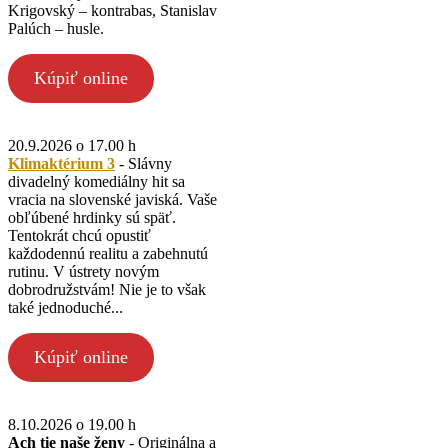
Krigovský – kontrabas, Stanislav
Palúch – husle.
Kúpiť online
20.9.2026 o 17.00 h
Klimaktérium 3
- Slávny
divadelný komediálny hit sa
vracia na slovenské javiská. Vaše
obľúbené hrdinky sú späť.
Tentokrát chcú opustiť
každodennú realitu a zabehnutú
rutinu. V ústrety novým
dobrodružstvám! Nie je to však
také jednoduché...
Kúpiť online
8.10.2026 o 19.00 h
Ach tie naše ženy
- Originálna a