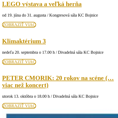
Bartošovou
LEGO
LEGO výstava a veľká herňa
a
výstava
od 19. júna do 31. augusta / Kongresová sála KC Bojnice
Štefanom
a
Bučkom
veľká
ZOBRAZIŤ
ZOBRAZIŤ VIAC
VIAC
na
herňa
Bojnickom
Klimaktérium
Klimaktérium 3
zámku
3
nedeľa 20. septembra o 17.00 h / Divadelná sála KC Bojnice
ZOBRAZIŤ
ZOBRAZIŤ VIAC
VIAC
PETER CMORIK: 20 rokov na scéne (…
PETER
viac než koncert)
CMORIK:
utorok 13. októbra o 18.00 h / Divadelná sála KC Bojnice
20
rokov
ZOBRAZIŤ
ZOBRAZIŤ VIAC
VIAC
na