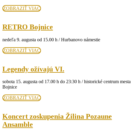
Bojniciac
ZOBRAZIŤ
ZOBRAZIŤ VIAC
2026
VIAC
RETRO
RETRO Bojnice
Bojnice
nedeľa 9. augusta od 15.00 h / Hurbanovo námestie
ZOBRAZIŤ
ZOBRAZIŤ VIAC
VIAC
Legendy
Legendy ožívajú VI.
ožívajú
sobota 15. augusta od 17.00 h do 23:30 h / historické centrum mesta
VI.
Bojnice
ZOBRAZIŤ
ZOBRAZIŤ VIAC
VIAC
Koncert zoskupenia Žilina Pozaune
Koncert
Ansamble
zoskupenia