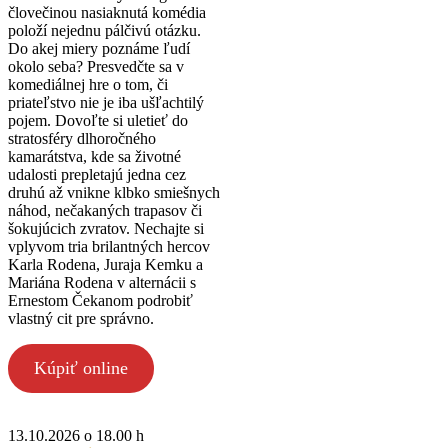
človečinou nasiaknutá komédia
položí nejednu pálčivú otázku.
Do akej miery poznáme ľudí
okolo seba? Presvedčte sa v
komediálnej hre o tom, či
priateľstvo nie je iba ušľachtilý
pojem. Dovoľte si uletieť do
stratosféry dlhoročného
kamarátstva, kde sa životné
udalosti prepletajú jedna cez
druhú až vnikne klbko smiešnych
náhod, nečakaných trapasov či
šokujúcich zvratov. Nechajte si
vplyvom tria brilantných hercov
Karla Rodena, Juraja Kemku a
Mariána Rodena v alternácii s
Ernestom Čekanom podrobiť
vlastný cit pre správno.
Kúpiť online
13.10.2026 o 18.00 h