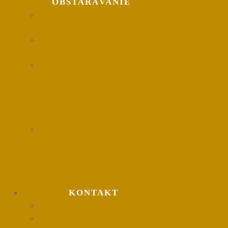
OBSTARÁVANIE
POVINNÉ
ZVEREJŇOVANIE
VEREJNÉ
OBSTARÁVANIE
INFORMOVANIE O
VYHOTOVENÍ
FOTOGRAFIÍ A
VIDEOZÁZNAMOV NA
PODUJATIACH
OZNÁMENIE O ZÁMERE
ZADÁVAŤ ŠTÁTNU
REKLAMU A O
KRITÉRIÁCH JEJ
VÝBERU
KONTAKT
ZAMESTNANCI
DATABÁZA UMELCOV