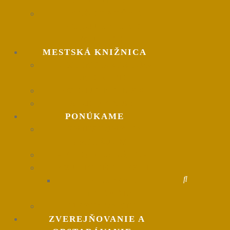
KC BOJNICE
KAŽDOROČNÉ
PODUJATIA KC
BOJNICE
MESTSKÁ KNIŽNICA
ONLINE KATALÓG
KNIŽNICE
PODUJATIA MSK
SLUŽBY MSK
PONÚKAME
PRIESTORY NA
PRENÁJOM
VÝLEP PLAGÁTOV
BOJNICKÉ ZVESTI
PLATENÁ
INZERCIA
UBYTOVANIE
ZVEREJŇOVANIE A