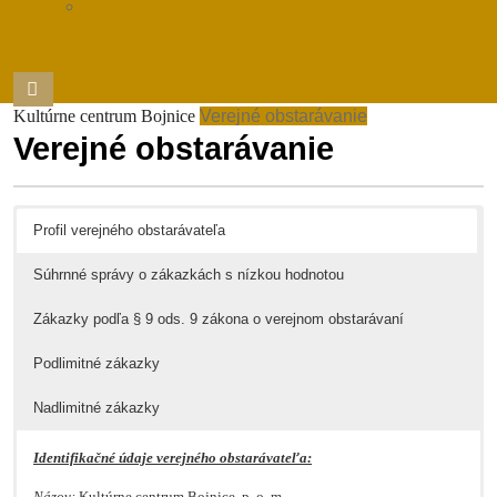
ZÁSADY SPRACOVANIA
OSOBNÝCH ÚDAJOV –
COOKIES
CLOSE
BUTTON
Kultúrne centrum Bojnice
Verejné obstarávanie
Verejné obstarávanie
Profil verejného obstarávateľa
Súhrnné správy o zákazkách s nízkou hodnotou
Zákazky podľa § 9 ods. 9 zákona o verejnom obstarávaní
Podlimitné zákazky
Nadlimitné zákazky
Identifikačné údaje verejného obstarávateľa:
Názov:
Kultúrne centrum Bojnice, p. o. m.