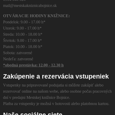
mail@mestskakniznicabojnice.sk
OTVÁRACIE HODINY KNIŽNICE:
Pondelok: 9.00 - 17.00 h*
Utorok: 9.00 - 17.00 h*
Streda: 10.00 - 18.00 h*
Štvrtok: 9.00 - 17.00 h*
Piatok: 10.00 - 18.00 h*
Sobota: zatvorené
Nedeľa: zatvorené
*obedná prestávka: 12.00 - 12.30 h
Zakúpenie a rezervácia vstupeniek
Vstupenky na pripravované podujatia si môžete zakúpiť alebo
rezervovať online na našom webe, alebo osobne počas pracovných
dní v predajni Mestskej knižnice Bojnice.
Platba za vstupenky je možná v hotovosti alebo platobnou kartou.
Naše sociálne siete