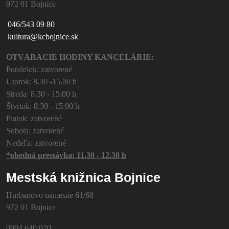
972 01 Bojnice
046/543 09 80
kultura@kcbojnice.sk
OTVÁRACIE HODINY KANCELÁRIE:
Pondelok: zatvorené
Utorok: 8.30 -15.00 h
Streda: 8.30 - 15.00 h
Štvrtok: 8.30 - 15.00 h
Piatok: zatvorené
Sobota: zatvorené
Nedeľa: zatvorené
*obedná prestávka: 11.30 - 12.30 h
Mestská knižnica Bojnice
Hurbanovo námestie 61/68
972 01 Bojnice
0904 640 020