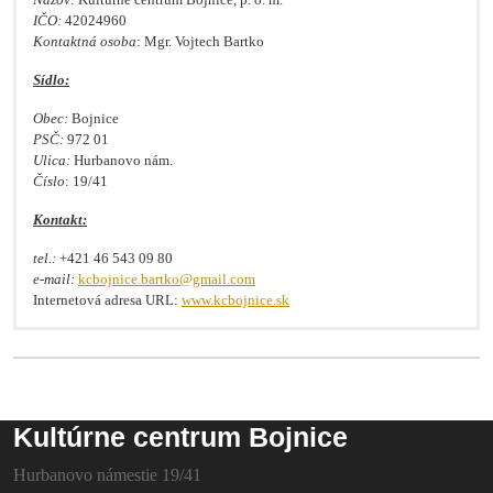
IČO:
42024960
Kontaktná osoba
: Mgr. Vojtech Bartko
Sídlo:
Obec:
Bojnice
PSČ:
972 01
Ulica:
Hurbanovo nám.
Číslo
: 19/41
Kontakt:
tel.:
+421 46 543 09 80
e-mail:
kcbojnice.bartko@gmail.com
Internetová adresa URL:
www.kcbojnice.sk
Verejný obstarávateľ zadáva zákazku v zmysle § 9 ods. 9 zákona č.
25/2006 Z.z. o verejnom obstarávaní a o zmene a doplnení niektorých
zákonov v platnom znení:
Kultúrne centrum Bojnice
Hurbanovo námestie 19/41