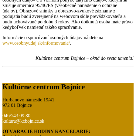
zrušuje smernica 95/46/ES (všeobecné nariadenie o ochrane
údajov). Obrazové snímky a obrazovo-zvukové záznamy z
podujatia budú zverejnené na webovom sídle prevádzkovateľa a
budú uchovávané po dobu 3 rokov. Ako dotknutá osoba máte právo
kedykoľvek namietať takéto spracúvanie.
Informácie o spracúvaní osobných údajov nájdete na
www.osobnyudaj.sk/informovanie/
.
Kultúrne centrum Bojnice – okná do sveta umenia!
Kultúrne centrum Bojnice
Hurbanovo námestie 19/41
972 01 Bojnice
046/543 09 80
kultura@kcbojnice.sk
OTVÁRACIE HODINY KANCELÁRIE: