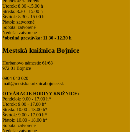
Pondelok: zatvorené
Utorok: 8.30 -15.00 h
Streda: 8.30 - 15.00 h
Štvrtok: 8.30 - 15.00 h
Piatok: zatvorené
Sobota: zatvorené
Nedeľa: zatvorené
*obedná prestávka: 11.30 - 12.30 h
Mestská knižnica Bojnice
Hurbanovo námestie 61/68
972 01 Bojnice
0904 640 020
mail@mestskakniznicabojnice.sk
OTVÁRACIE HODINY KNIŽNICE:
Pondelok: 9.00 - 17.00 h*
Utorok: 9.00 - 17.00 h*
Streda: 10.00 - 18.00 h*
Štvrtok: 9.00 - 17.00 h*
Piatok: 10.00 - 18.00 h*
Sobota: zatvorené
Nedeľa: zatvorené