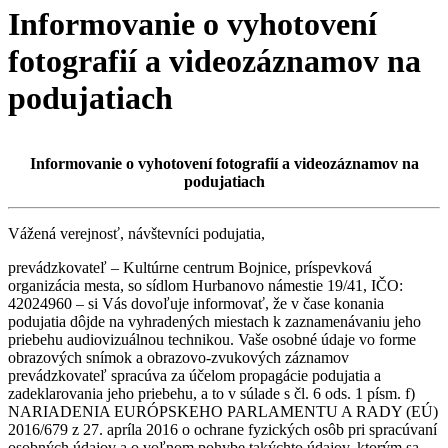
Informovanie o vyhotovení
fotografií a videozáznamov na
podujatiach
Informovanie o vyhotovení fotografií a videozáznamov na
podujatiach
Vážená verejnosť, návštevníci podujatia,
prevádzkovateľ – Kultúrne centrum Bojnice, príspevková
organizácia mesta, so sídlom Hurbanovo námestie 19/41, IČO:
42024960 – si Vás dovoľuje informovať, že v čase konania
podujatia dôjde na vyhradených miestach k zaznamenávaniu jeho
priebehu audiovizuálnou technikou. Vaše osobné údaje vo forme
obrazových snímok a obrazovo-zvukových záznamov
prevádzkovateľ spracúva za účelom propagácie podujatia a
zadeklarovania jeho priebehu, a to v súlade s čl. 6 ods. 1 písm. f)
NARIADENIA EURÓPSKEHO PARLAMENTU A RADY (EÚ)
2016/679 z 27. apríla 2016 o ochrane fyzických osôb pri spracúvaní
osobných údajov a o voľnom pohybe takýchto údajov, ktorým sa