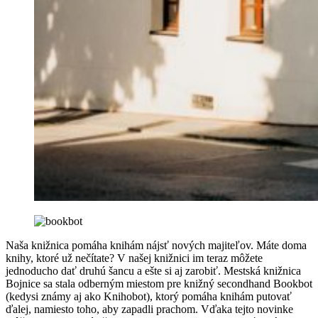
Naša knižnica pomáha knihám nájsť nových majiteľov. Máte doma
knihy, ktoré už nečítate? V našej knižnici im teraz môžete
jednoducho dať druhú šancu a ešte si aj zarobiť. Mestská knižnica
Bojnice sa stala odberným miestom pre knižný secondhand Bookbot
(kedysi známy aj ako Knihobot), ktorý pomáha knihám putovať
ďalej, namiesto toho, aby zapadli prachom. Vďaka tejto novinke