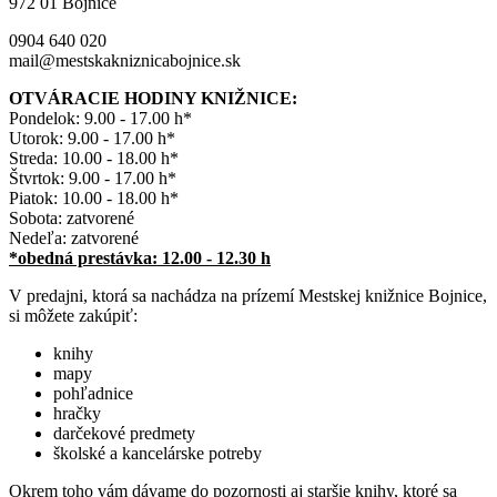
972 01 Bojnice
0904 640 020
mail@mestskakniznicabojnice.sk
OTVÁRACIE HODINY KNIŽNICE:
Pondelok: 9.00 - 17.00 h*
Utorok: 9.00 - 17.00 h*
Streda: 10.00 - 18.00 h*
Štvrtok: 9.00 - 17.00 h*
Piatok: 10.00 - 18.00 h*
Sobota: zatvorené
Nedeľa: zatvorené
*obedná prestávka: 12.00 - 12.30 h
V predajni, ktorá sa nachádza na prízemí Mestskej knižnice Bojnice,
si môžete zakúpiť:
knihy
mapy
pohľadnice
hračky
darčekové predmety
školské a kancelárske potreby
Okrem toho vám dávame do pozornosti aj staršie knihy, ktoré sa