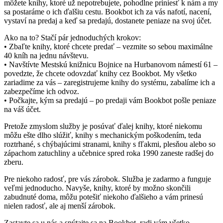
môžete knihy, ktoré už nepotrebujete, pohodlne priniesť k nám a my
sa postaráme o ich ďalšiu cestu. Bookbot ich za vás nafotí, nacení,
vystaví na predaj a keď sa predajú, dostanete peniaze na svoj účet.
Ako na to? Stačí pár jednoduchých krokov:
• Zbaľte knihy, ktoré chcete predať – vezmite so sebou maximálne
40 kníh na jednu návštevu.
• Navštívte Mestskú knižnicu Bojnice na Hurbanovom námestí 61 –
povedzte, že chcete odovzdať knihy cez Bookbot. My všetko
zariadime za vás – zaregistrujeme knihy do systému, zabalíme ich a
zabezpečíme ich odvoz.
• Počkajte, kým sa predajú – po predaji vám Bookbot pošle peniaze
na váš účet.
Pretože zmyslom služby je posúvať ďalej knihy, ktoré niekomu
môžu ešte dlho slúžiť, knihy s mechanickým poškodením, teda
roztrhané, s chýbajúcimi stranami, knihy s fľakmi, plesňou alebo so
zápachom zatuchliny a učebnice spred roka 1990 zaneste radšej do
zberu.
Pre niekoho radosť, pre vás zárobok. Služba je zadarmo a funguje
veľmi jednoducho. Navyše, knihy, ktoré by možno skončili
zabudnuté doma, môžu potešiť niekoho ďalšieho a vám prinesú
nielen radosť, ale aj menší zárobok.
Zastavte sa u nás a spýtajte sa na Bookbot, radi vám všetko