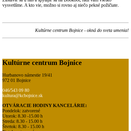
vysvetlíme. A kto vie, možno si rovno aj niečo pekné požičiate.
Kultúrne centrum Bojnice - okná do sveta umenia!
Kultúrne centrum Bojnice
Hurbanovo námestie 19/41
972 01 Bojnice
046/543 09 80
kultura@kcbojnice.sk
OTVÁRACIE HODINY KANCELÁRIE:
Pondelok: zatvorené
Utorok: 8.30 -15.00 h
Streda: 8.30 - 15.00 h
Štvrtok: 8.30 - 15.00 h