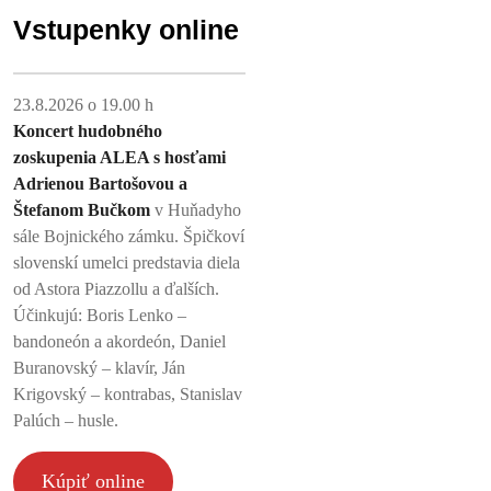
s
Vstupenky online
Adrienou
Bartošovou
a
23.8.2026 o 19.00 h
Štefanom
Koncert hudobného
zoskupenia ALEA s hosťami
Bučkom
Adrienou Bartošovou a
na
Štefanom Bučkom
v Huňadyho
Bojnickom
sále Bojnického zámku. Špičkoví
zámku
slovenskí umelci predstavia diela
od Astora Piazzollu a ďalších.
Účinkujú: Boris Lenko –
bandoneón a akordeón, Daniel
Buranovský – klavír, Ján
Krigovský – kontrabas, Stanislav
Palúch – husle.
Kúpiť online