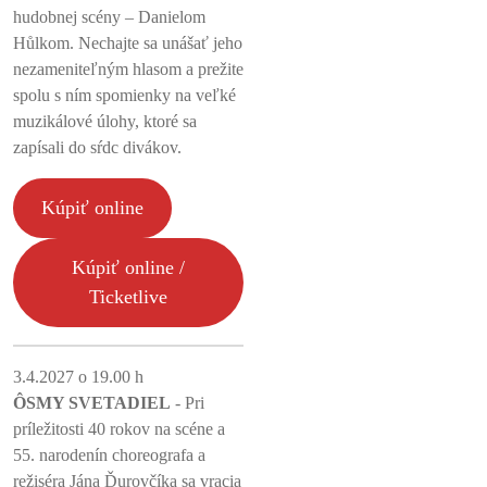
hudobnej scény – Danielom
Hůlkom. Nechajte sa unášať jeho
nezameniteľným hlasom a prežite
spolu s ním spomienky na veľké
muzikálové úlohy, ktoré sa
zapísali do sŕdc divákov.
Kúpiť online
Kúpiť online /
Ticketlive
3.4.2027 o 19.00 h
ÔSMY SVETADIEL
- Pri
príležitosti 40 rokov na scéne a
55. narodenín choreografa a
režiséra Jána Ďurovčíka sa vracia