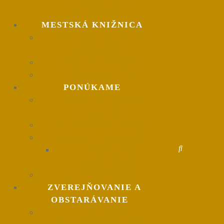
BOJNICE
MESTSKÁ KNIŽNICA
ONLINE KATALÓG
KNIŽNICE
PODUJATIA MSK
SLUŽBY MSK
PONÚKAME
PRIESTORY NA
PRENÁJOM
VÝLEP PLAGÁTOV
BOJNICKÉ ZVESTI
PLATENÁ
INZERCIA
UBYTOVANIE
ZVEREJŇOVANIE A
OBSTARÁVANIE
POVINNÉ