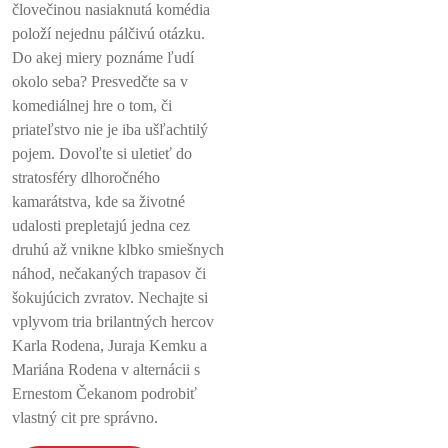
človečinou nasiaknutá komédia
položí nejednu pálčivú otázku.
Do akej miery poznáme ľudí
okolo seba? Presvedčte sa v
komediálnej hre o tom, či
priateľstvo nie je iba ušľachtilý
pojem. Dovoľte si uletieť do
stratosféry dlhoročného
kamarátstva, kde sa životné
udalosti prepletajú jedna cez
druhú až vnikne klbko smiešnych
náhod, nečakaných trapasov či
šokujúcich zvratov. Nechajte si
vplyvom tria brilantných hercov
Karla Rodena, Juraja Kemku a
Mariána Rodena v alternácii s
Ernestom Čekanom podrobiť
vlastný cit pre správno.