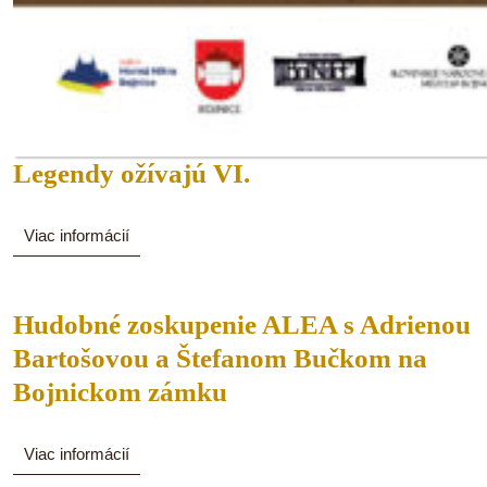
Legendy
Legendy ožívajú VI.
ožívajú
VI.
Viac
Viac informácií
informácií
Hudobné zoskupenie ALEA s Adrienou
Bartošovou a Štefanom Bučkom na
Hudobné
Bojnickom zámku
zoskupenie
ALEA
Viac
Viac informácií
informácií