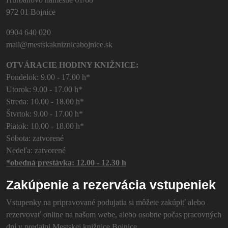
972 01 Bojnice
0904 640 020
mail@mestskakniznicabojnice.sk
OTVÁRACIE HODINY KNIŽNICE:
Pondelok: 9.00 - 17.00 h*
Utorok: 9.00 - 17.00 h*
Streda: 10.00 - 18.00 h*
Štvrtok: 9.00 - 17.00 h*
Piatok: 10.00 - 18.00 h*
Sobota: zatvorené
Nedeľa: zatvorené
*obedná prestávka: 12.00 - 12.30 h
Zakúpenie a rezervácia vstupeniek
Vstupenky na pripravované podujatia si môžete zakúpiť alebo
rezervovať online na našom webe, alebo osobne počas pracovných
dní v predajni Mestskej knižnice Bojnice.