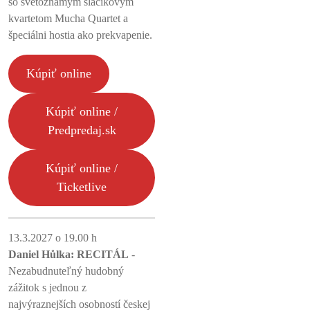
so svetoznámym sláčikovým
kvartetom Mucha Quartet a
špeciálni hostia ako prekvapenie.
Kúpiť online
Kúpiť online /
Predpredaj.sk
Kúpiť online /
Ticketlive
13.3.2027 o 19.00 h
Daniel Hůlka: RECITÁL
-
Nezabudnuteľný hudobný
zážitok s jednou z
najvýraznejších osobností českej