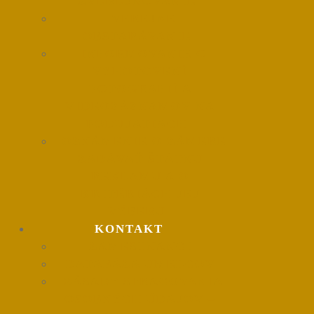
ZVEREJŇOVANIE
VEREJNÉ
OBSTARÁVANIE
INFORMOVANIE O
VYHOTOVENÍ
FOTOGRAFIÍ A
VIDEOZÁZNAMOV NA
PODUJATIACH
OZNÁMENIE O ZÁMERE
ZADÁVAŤ ŠTÁTNU
REKLAMU A O
KRITÉRIÁCH JEJ
VÝBERU
KONTAKT
ZAMESTNANCI
DATABÁZA UMELCOV
ZÁSADY SPRACOVANIA
OSOBNÝCH ÚDAJOV –