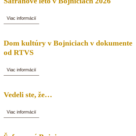
Šafran
Šafranové leto v Bojniciach 2026
leto
v
Viac
Viac informácií
informácií
Bojnici
2026
Dom kultúry v Bojniciach v dokumente
Dom
od RTVS
kultúry
v
Viac
Viac informácií
informácií
Bojniciach
v
Vedeli
Vedeli ste, že…
dokumente
ste,
od
že…
Viac
Viac informácií
RTVS
informácií