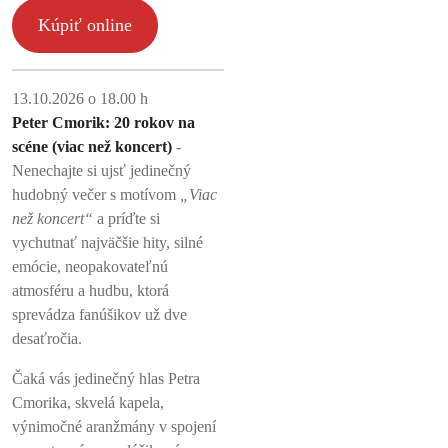
Kúpiť online
13.10.2026 o 18.00 h
Peter Cmorik: 20 rokov na
scéne (viac než koncert)
-
Nenechajte si ujsť jedinečný
hudobný večer s motívom
„Viac
než koncert“
a príďte si
vychutnať najväčšie hity, silné
emócie, neopakovateľnú
atmosféru a hudbu, ktorá
sprevádza fanúšikov už dve
desaťročia.
Čaká vás jedinečný hlas Petra
Cmorika, skvelá kapela,
výnimočné aranžmány v spojení