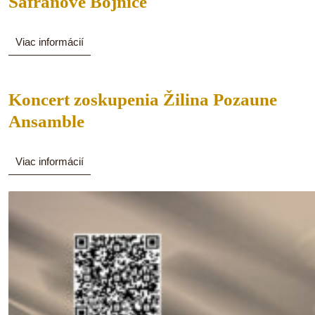
Šafranové
Šafranové Bojnice
Bojnice
Viac
Viac informácií
informácií
Koncert zoskupenia Žilina Pozaune
Koncert
Ansamble
zoskupenia
Žilina
Viac
Viac informácií
informácií
Pozaune
Ansamble