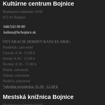
Kultúrne centrum Bojnice
Hurbanovo námestie 19/41
972 01 Bojnice
046/543 09 80
kultura@kcbojnice.sk
OTVÁRACIE HODINY KANCELÁRIE:
Pondelok: zatvorené
Utorok: 8.30 -15.00 h
Streda: 8.30 - 15.00 h
Štvrtok: 8.30 - 15.00 h
Piatok: zatvorené
Sobota: zatvorené
Nedeľa: zatvorené
*obedná prestávka: 11.30 - 12.30 h
Mestská knižnica Bojnice
Hurbanovo námestie 61/68