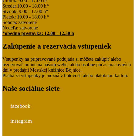
Utorok: 9.00 - 17.00 h*
Streda: 10.00 - 18.00 h*
Štvrtok: 9.00 - 17.00 h*
Piatok: 10.00 - 18.00 h*
Sobota: zatvorené
Nedeľa: zatvorené
*obedná prestávka: 12.00 - 12.30 h
Zakúpenie a rezervácia vstupeniek
Vstupenky na pripravované podujatia si môžete zakúpiť alebo
rezervovať online na našom webe, alebo osobne počas pracovných
dní v predajni Mestskej knižnice Bojnice.
Platba za vstupenky je možná v hotovosti alebo platobnou kartou.
Naše sociálne siete
facebook
instagram