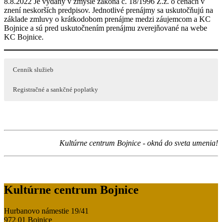
8.8.2022 Je vydaný v zmysle zákona č. 18/1996 Z.z. o cenách v
znení neskorších predpisov. Jednotlivé prenájmy sa uskutočňujú na
základe zmluvy o krátkodobom prenájme medzi záujemcom a KC
Bojnice a sú pred uskutočnením prenájmu zverejňované na webe
KC Bojnice.
Cenník služieb
Registračné a sankčné poplatky
Kultúrne centrum Bojnice - okná do sveta umenia!
Kultúrne centrum Bojnice
Hurbanovo námestie 19/41
972 01 Bojnice