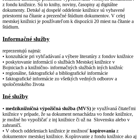
z fondu knižnice. Sú to knihy, noviny, časopisy aj digitálne
dokumenty. Detské aj dospelé oddelenie knižnice sú vybavené
priestormi na čítanie a prezenčné štúdium dokumentov. V celej
mestskej knižnici je používateľom k dispozícii 20 miest na čítanie a
štúdium.
Informačné služby
reprezentujú najmä:
• konzultácie pri vyhľadávaní a výbere literatúry z fondov knižnice
• poskytovanie informácií o službách Mestskej knižnice v
Bojniciach a knižnično- informačných službách iných knižníc
• regionálne, faktografické a bibliografické informácie
• faktografické informácie zo všetkých vedných odborov a
spoločenského života
Iné služby
•
medziknižničná výpožičná služba (MVS)
je využívaná čitateľmi
knižnice v prípade, že sa dokument nenachádza vo fonde knižnice,
je možné ho vypožičať z inj knižnice či už na Slovensku alebo v
zahraničí.
• V oboch oddeleniach knižnice je možnosť
kopírovania
z
dokumentov mestskej knižnice. Kopírovanie z fondu knižnice ako aj