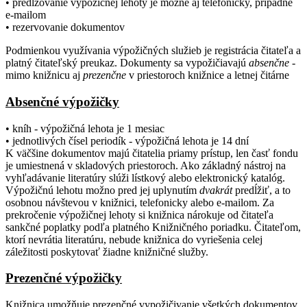
• predlžovanie výpožičnej lehoty je možné aj telefonicky, prípadne
e-mailom
• rezervovanie dokumentov
Podmienkou využívania výpožičných služieb je registrácia čitateľa a
platný čitateľský preukaz. Dokumenty sa vypožičiavajú
absenčne
-
mimo knižnicu aj
prezenčne
v priestoroch knižnice a letnej čitárne
Absenčné výpožičky
• kníh - výpožičná lehota je 1 mesiac
• jednotlivých čísel periodík - výpožičná lehota je 14 dní
K väčšine dokumentov majú čitatelia priamy prístup, len časť fondu
je umiestnená v skladových priestoroch. Ako základný nástroj na
vyhľadávanie literatúry slúži lístkový alebo elektronický katalóg.
Výpožičnú lehotu možno pred jej uplynutím
dvakrát
predĺžiť, a to
osobnou návštevou v knižnici, telefonicky alebo e-mailom. Za
prekročenie výpožičnej lehoty si knižnica nárokuje od čitateľa
sankčné poplatky podľa platného Knižničného poriadku. Čitateľom,
ktorí nevrátia literatúru, nebude knižnica do vyriešenia celej
záležitosti poskytovať žiadne knižničné služby.
Prezenčné výpožičky
Knižnica umožňuje prezenčné vypožičivanie všetkých dokumentov