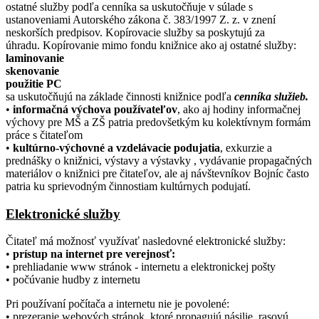
ostatné služby podľa cenníka sa uskutočňuje v súlade s
ustanoveniami Autorského zákona č. 383/1997 Z. z. v znení
neskorších predpisov. Kopírovacie služby sa poskytujú za
úhradu. Kopírovanie mimo fondu knižnice ako aj ostatné služby:
laminovanie
skenovanie
použitie PC
sa uskutočňujú na základe činnosti knižnice podľa
cenníka služieb.
•
informačná výchova používateľov
, ako aj hodiny informačnej
výchovy pre MŠ a ZŠ patria predovšetkým ku kolektívnym formám
práce s čitateľom
•
kultúrno-výchovné a vzdelávacie podujatia
, exkurzie a
prednášky o knižnici, výstavy a výstavky , vydávanie propagačných
materiálov o knižnici pre čitateľov, ale aj návštevníkov Bojníc často
patria ku sprievodným činnostiam kultúrnych podujatí.
Elektronické služby
Čitateľ má možnosť využívať nasledovné elektronické služby:
•
prístup na internet pre verejnosť:
• prehliadanie www stránok - internetu a elektronickej pošty
• počúvanie hudby z internetu
Pri používaní počítača a internetu nie je povolené:
• prezeranie webových stránok, ktoré propagujú násilie, rasovú