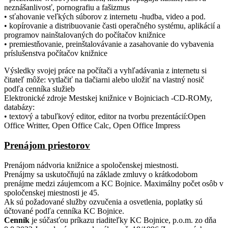
neznášanlivosť, pornografiu a fašizmus
• sťahovanie veľkých súborov z internetu -hudba, video a pod.
• kopírovanie a distribuovanie časti operačného systému, aplikácií a
programov nainštalovaných do počítačov knižnice
• premiestňovanie, preinštalovávanie a zasahovanie do vybavenia
príslušenstva počítačov knižnice
Výsledky svojej práce na počítači a vyhľadávania z internetu si
čitateľ môže: vytlačiť na tlačiarni alebo uložiť na vlastný nosič
podľa cenníka služieb
Elektronické zdroje Mestskej knižnice v Bojniciach -CD-ROMy,
databázy:
• textový a tabuľkový editor, editor na tvorbu prezentácií:Open
Office Writter, Open Office Calc, Open Office Impress
Prenájom priestorov
Prenájom nádvoria knižnice a spoločenskej miestnosti.
Prenájmy sa uskutočňujú na základe zmluvy o krátkodobom
prenájme medzi záujemcom a KC Bojnice. Maximálny počet osôb v
spoločenskej miestnosti je 45.
Ak sú požadované služby ozvučenia a osvetlenia, poplatky sú
účtované podľa cenníka KC Bojnice.
Cenník
je súčasťou príkazu riaditeľky KC Bojnice, p.o.m. zo dňa