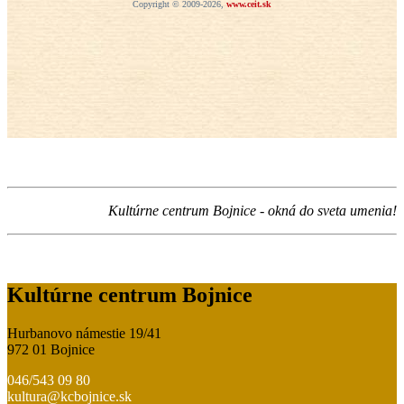
Kultúrne centrum Bojnice - okná do sveta umenia!
Kultúrne centrum Bojnice
Hurbanovo námestie 19/41
972 01 Bojnice
046/543 09 80
kultura@kcbojnice.sk