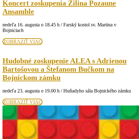
Koncert zoskupenia Žilina Pozaune
Koncert
Ansamble
zoskupenia
nedeľa 16. augusta o 18.45 h / Farský kostol sv. Martina v
Žilina
Bojniciach
Pozaune
ZOBRAZIŤ
ZOBRAZIŤ VIAC
Ansamble
VIAC
Hudobné zoskupenie ALEA s Adrienou
Bartošovou a Štefanom Bučkom na
Hudobné
Bojnickom zámku
zoskupenie
nedeľa 23. augusta o 19.00 h / Huňadyho sála Bojnického zámku
ALEA
s
ZOBRAZIŤ
ZOBRAZIŤ VIAC
VIAC
Adrienou
Bartošovou
a
Štefanom