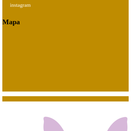
instagram
Mapa
Cafe WordPress Theme
By ThemesCaliber
Scroll
Up