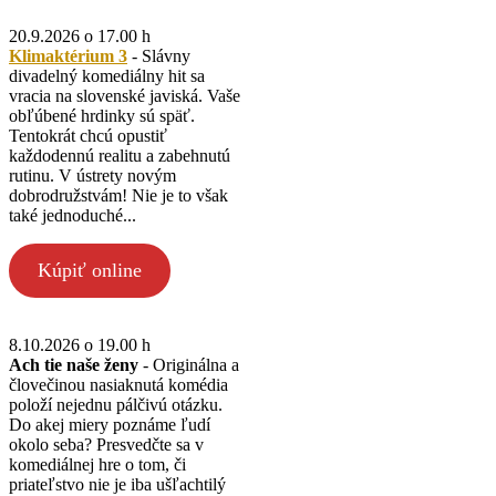
20.9.2026 o 17.00 h
Klimaktérium 3
- Slávny
divadelný komediálny hit sa
vracia na slovenské javiská. Vaše
obľúbené hrdinky sú späť.
Tentokrát chcú opustiť
každodennú realitu a zabehnutú
rutinu. V ústrety novým
dobrodružstvám! Nie je to však
také jednoduché...
Kúpiť online
8.10.2026 o 19.00 h
Ach tie naše ženy
- Originálna a
človečinou nasiaknutá komédia
položí nejednu pálčivú otázku.
Do akej miery poznáme ľudí
okolo seba? Presvedčte sa v
komediálnej hre o tom, či
priateľstvo nie je iba ušľachtilý