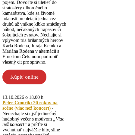
pojem. Dovoľte si uletieť do
stratosféry dlhoročného
kamarátstva, kde sa životné
udalosti prepletajú jedna cez
druhú až vnikne klbko smiešnych
náhod, nečakaných trapasov či
šokujúcich zvratov. Nechajte si
vplyvom tria brilantných hercov
Karla Rodena, Juraja Kemku a
Mariána Rodena v alternácii s
Ernestom Čekanom podrobiť
vlastný cit pre správno.
Kúpiť online
13.10.2026 o 18.00 h
Peter Cmorik: 20 rokov na
scéne (viac než koncert)
-
Nenechajte si ujsť jedinečný
hudobný večer s motívom
„Viac
než koncert“
a príďte si
vychutnať najväčšie hity, silné