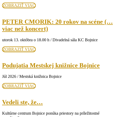
ZOBRAZIŤ
ZOBRAZIŤ VIAC
VIAC
PETER CMORIK: 20 rokov na scéne (…
PETER
viac než koncert)
CMORIK:
utorok 13. októbra o 18.00 h / Divadelná sála KC Bojnice
20
rokov
ZOBRAZIŤ
ZOBRAZIŤ VIAC
VIAC
na
scéne
Poduja
Podujatia Mestskej knižnice Bojnice
(…
Mests
Júl 2026 / Mestská knižnica Bojnice
viac
knižni
než
Bojnic
ZOBRAZIŤ
ZOBRAZIŤ VIAC
VIAC
koncert)
Vedeli
Vedeli ste, že…
ste,
Kultúrne centrum Bojnice ponúka priestory na príležitostné
že…