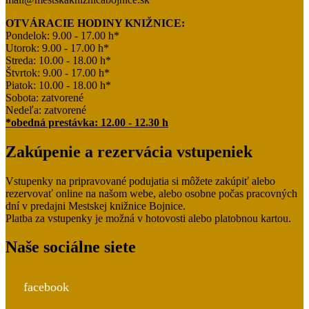
OTVÁRACIE HODINY KNIŽNICE:
Pondelok: 9.00 - 17.00 h*
Utorok: 9.00 - 17.00 h*
Streda: 10.00 - 18.00 h*
Štvrtok: 9.00 - 17.00 h*
Piatok: 10.00 - 18.00 h*
Sobota: zatvorené
Nedeľa: zatvorené
*obedná prestávka: 12.00 - 12.30 h
Zakúpenie a rezervácia vstupeniek
Vstupenky na pripravované podujatia si môžete zakúpiť alebo
rezervovať online na našom webe, alebo osobne počas pracovných
dní v predajni Mestskej knižnice Bojnice.
Platba za vstupenky je možná v hotovosti alebo platobnou kartou.
Naše sociálne siete
facebook