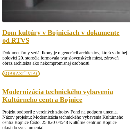
Dom kultúry v Bojniciach v dokumente
Dom
od RTVS
kultúry
Dokumentárny seriál Ikony je o generácii architektov, ktorá v druhej
v
polovici 20. storočia formovala tvár slovenských miest, zároveň
Bojniciach
obraz architekta ako nekompromisnej osobnosti.
v
ZOBRAZIŤ
ZOBRAZIŤ VIAC
dokumente
VIAC
od
Modernizácia technického vybavenia
RTVS
Modernizácia
Kultúrneho centra Bojnice
technického
Projekt podporil z verejných zdrojov Fond na podporu umenia.
vybavenia
Názov projektu: Modernizácia technického vybavenia Kultúrneho
Kultúrneho
centra Bojnice Číslo: 25-820-04548 Kultúrne centrum Bojnice –
okná do sveta umenia!