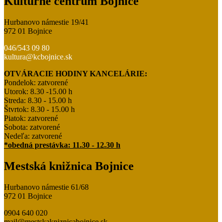
Kultúrne centrum Bojnice
Hurbanovo námestie 19/41
972 01 Bojnice
046/543 09 80
kultura@kcbojnice.sk
OTVÁRACIE HODINY KANCELÁRIE:
Pondelok: zatvorené
Utorok: 8.30 -15.00 h
Streda: 8.30 - 15.00 h
Štvrtok: 8.30 - 15.00 h
Piatok: zatvorené
Sobota: zatvorené
Nedeľa: zatvorené
*obedná prestávka: 11.30 - 12.30 h
Mestská knižnica Bojnice
Hurbanovo námestie 61/68
972 01 Bojnice
0904 640 020
mail@mestskakniznicabojnice.sk