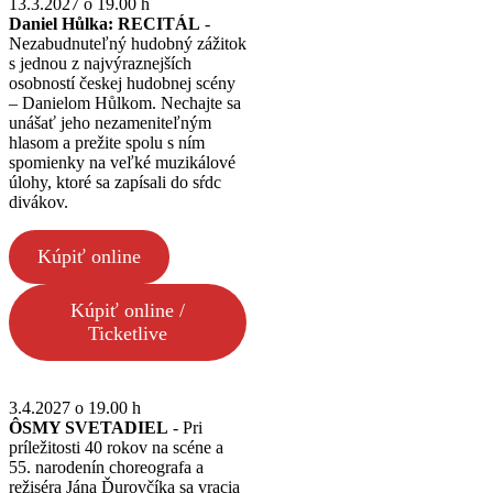
13.3.2027 o 19.00 h
Daniel Hůlka: RECITÁL
-
Nezabudnuteľný hudobný zážitok
s jednou z najvýraznejších
osobností českej hudobnej scény
– Danielom Hůlkom. Nechajte sa
unášať jeho nezameniteľným
hlasom a prežite spolu s ním
spomienky na veľké muzikálové
úlohy, ktoré sa zapísali do sŕdc
divákov.
Kúpiť online
Kúpiť online /
Ticketlive
3.4.2027 o 19.00 h
ÔSMY SVETADIEL
- Pri
príležitosti 40 rokov na scéne a
55. narodenín choreografa a
režiséra Jána Ďurovčíka sa vracia