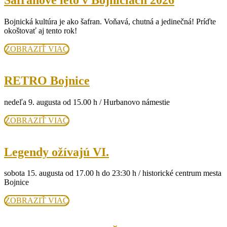
leto
Bojnická kultúra je ako šafran. Voňavá, chutná a jedinečná! Príďte
v
okoštovať aj tento rok!
Bojniciac
ZOBRAZIŤ
ZOBRAZIŤ VIAC
2026
VIAC
RETRO
RETRO Bojnice
Bojnice
nedeľa 9. augusta od 15.00 h / Hurbanovo námestie
ZOBRAZIŤ
ZOBRAZIŤ VIAC
VIAC
Legendy
Legendy ožívajú VI.
ožívajú
sobota 15. augusta od 17.00 h do 23:30 h / historické centrum mesta
VI.
Bojnice
ZOBRAZIŤ
ZOBRAZIŤ VIAC
VIAC