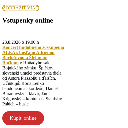
centra
Bojnice
ZOBRAZIŤ
ZOBRAZIŤ VIAC
VIAC
Vstupenky online
23.8.2026 o 19.00 h
Koncert hudobného zoskupenia
ALEA s hosťami Adrienou
Bartošovou a Štefanom
Bučkom
v Huňadyho sále
Bojnického zámku. Špičkoví
slovenskí umelci predstavia diela
od Astora Piazzollu a ďalších.
Účinkujú: Boris Lenko –
bandoneón a akordeón, Daniel
Buranovský – klavír, Ján
Krigovský – kontrabas, Stanislav
Palúch – husle.
Kúpiť online