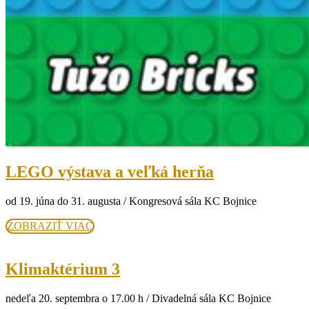
LEGO
LEGO výstava a veľká herňa
výstava
od 19. júna do 31. augusta / Kongresová sála KC Bojnice
a
veľká
ZOBRAZIŤ
ZOBRAZIŤ VIAC
VIAC
herňa
Klimaktérium
Klimaktérium 3
3
nedeľa 20. septembra o 17.00 h / Divadelná sála KC Bojnice