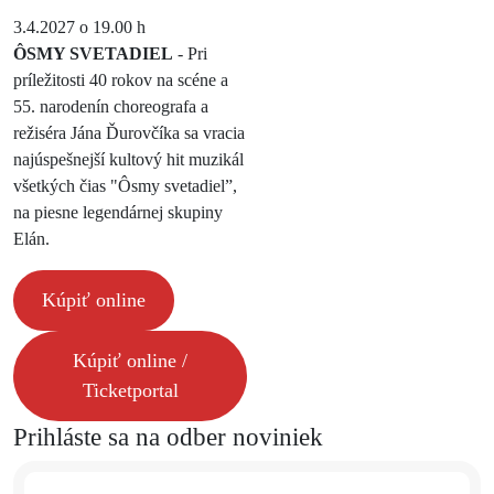
3.4.2027 o 19.00 h
ÔSMY SVETADIEL
- Pri
príležitosti 40 rokov na scéne a
55. narodenín choreografa a
režiséra Jána Ďurovčíka sa vracia
najúspešnejší kultový hit muzikál
všetkých čias "Ôsmy svetadiel”,
na piesne legendárnej skupiny
Elán.
Kúpiť online
Kúpiť online /
Ticketportal
Prihláste sa na odber noviniek