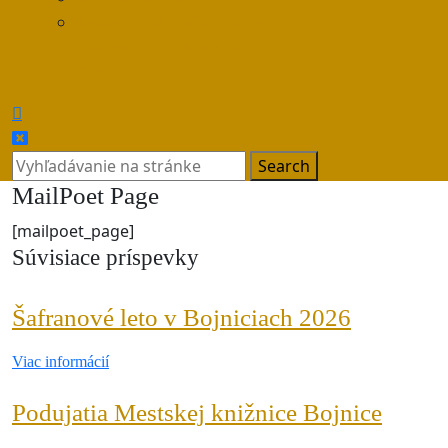
ZÁSADY SPRACOVANIA
OSOBNÝCH ÚDAJOV –
COOKIES
CLOSE
BUTTON
Search
for:
MailPoet Page
[mailpoet_page]
Súvisiace príspevky
Šafranov
Šafranové leto v Bojniciach 2026
leto
Viac
Viac informácií
v
informácií
Bojnicia
Poduja
Podujatia Mestskej knižnice Bojnice
2026
Mests