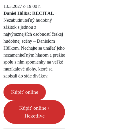
13.3.2027 o 19.00 h
Daniel Hůlka: RECITÁL
-
Nezabudnuteľný hudobný
zážitok s jednou z
najvýraznejších osobností českej
hudobnej scény – Danielom
Hůlkom. Nechajte sa unášať jeho
nezameniteľným hlasom a prežite
spolu s ním spomienky na veľké
muzikálové úlohy, ktoré sa
zapísali do sŕdc divákov.
Kúpiť online
Kúpiť online /
Ticketlive