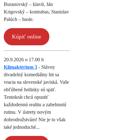
Buranovský – klavír, Ján
Krigovský – kontrabas, Stanislav
Palúch – husle.
Kúpiť online
20.9.2026 o 17.00 h
Klimaktérium 3
- Slávny
divadelný komediálny hit sa
vracia na slovenské javiská. Vaše
obľúbené hrdinky sú späť.
Tentokrát chcú opustiť
každodennú realitu a zabehnutú
rutinu. V ústrety novým
dobrodružstvám! Nie je to však
také jednoduché...