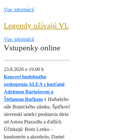
zámku
herňa
3
Viac
Viac informácií
informácií
Legendy
Legendy ožívajú VI.
ožívajú
Viac
Viac informácií
VI.
Vstupenky online
informácií
23.8.2026 o 19.00 h
Koncert hudobného
zoskupenia ALEA s hosťami
Adrienou Bartošovou a
Štefanom Bučkom
v Huňadyho
sále Bojnického zámku. Špičkoví
slovenskí umelci predstavia diela
od Astora Piazzollu a ďalších.
Účinkujú: Boris Lenko –
bandoneón a akordeón, Daniel