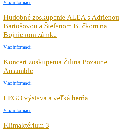
Viac
Viac informácií
knižni
informácií
Bojni
Hudobné zoskupenie ALEA s Adrienou
Bartošovou a Štefanom Bučkom na
Hudobné
Bojnickom zámku
zoskupenie
Viac
Viac informácií
ALEA
informácií
s
Koncert zoskupenia Žilina Pozaune
Adrienou
Koncert
Ansamble
Bartošovou
zoskupenia
Viac
Viac informácií
a
Žilina
informácií
Štefanom
Pozaune
LEGO
LEGO výstava a veľká herňa
Bučkom
Ansamble
výstava
Viac
Viac informácií
na
a
informácií
Bojnickom
veľká
Klimaktérium
Klimaktérium 3