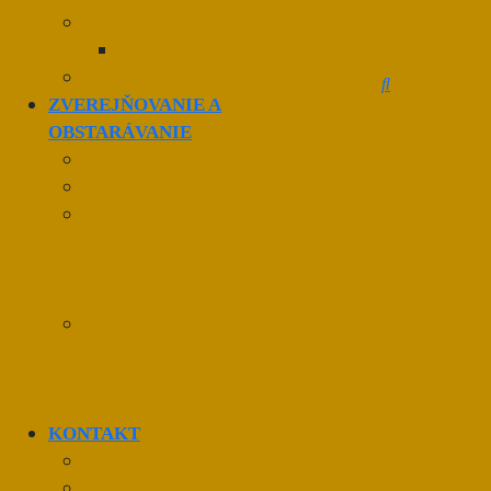
BOJNICKÉ ZVESTI
PLATENÁ INZERCIA
UBYTOVANIE
ZVEREJŇOVANIE A
OBSTARÁVANIE
POVINNÉ ZVEREJŇOVANIE
VEREJNÉ OBSTARÁVANIE
INFORMOVANIE O
VYHOTOVENÍ FOTOGRAFIÍ A
VIDEOZÁZNAMOV NA
PODUJATIACH
OZNÁMENIE O ZÁMERE
ZADÁVAŤ ŠTÁTNU REKLAMU
A O KRITÉRIÁCH JEJ
VÝBERU
KONTAKT
ZAMESTNANCI
DATABÁZA UMELCOV