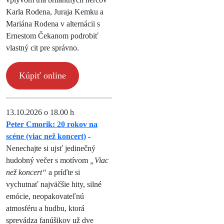
Karla Rodena, Juraja Kemku a
Mariána Rodena v alternácii s
Ernestom Čekanom podrobiť
vlastný cit pre správno.
Kúpiť online
13.10.2026 o 18.00 h
Peter Cmorik: 20 rokov na
scéne (viac než koncert)
-
Nenechajte si ujsť jedinečný
hudobný večer s motívom
„Viac
než koncert“
a príďte si
vychutnať najväčšie hity, silné
emócie, neopakovateľnú
atmosféru a hudbu, ktorá
sprevádza fanúšikov už dve