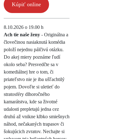
Kúpiť online
8.10.2026 o 19.00 h
Ach tie naše ženy
- Originálna a
človečinou nasiaknutá komédia
položí nejednu pálčivú otázku.
Do akej miery poznáme ľudí
okolo seba? Presvedčte sa v
komediálnej hre o tom, či
priateľstvo nie je iba ušľachtilý
pojem. Dovoľte si uletieť do
stratosféry dlhoročného
kamarátstva, kde sa životné
udalosti prepletajú jedna cez
druhú až vnikne klbko smiešnych
náhod, nečakaných trapasov či
šokujúcich zvratov. Nechajte si
vplyvom tria brilantných hercov